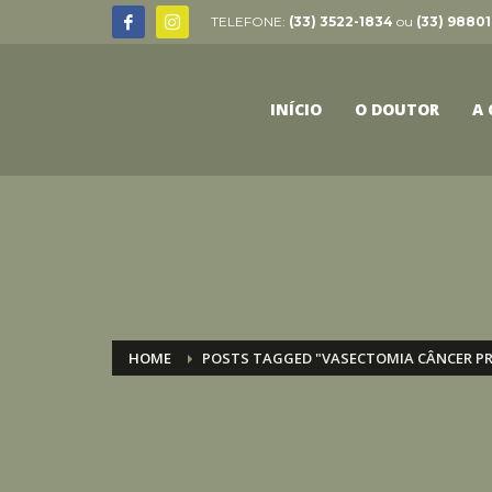
TELEFONE:
(33) 3522-1834
ou
(33) 98801
INÍCIO
O DOUTOR
A 
HOME
POSTS TAGGED "VASECTOMIA CÂNCER P