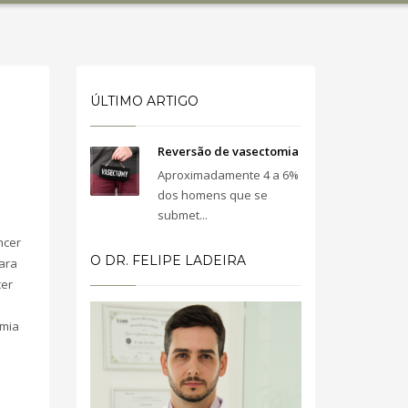
ÚLTIMO ARTIGO
Reversão de vasectomia
Aproximadamente 4 a 6%
dos homens que se
submet...
ncer
O DR. FELIPE LADEIRA
Para
cer
omia