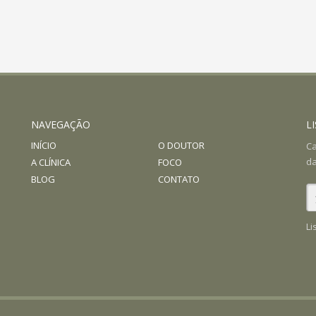
NAVEGAÇÃO
L
INÍCIO
O DOUTOR
Ca
da
A CLÍNICA
FOCO
BLOG
CONTATO
Li