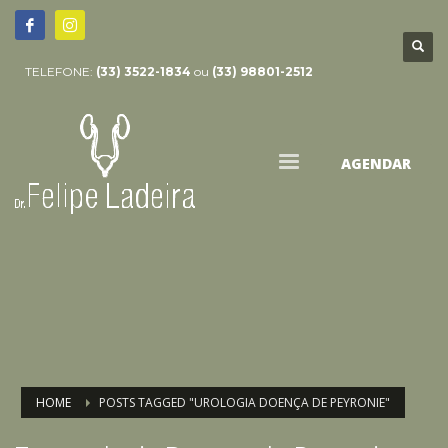
TELEFONE:
(33) 3522-1834
ou
(33) 98801-2512
AGENDAR
HOME
POSTS TAGGED "UROLOGIA DOENÇA DE PEYRONIE"