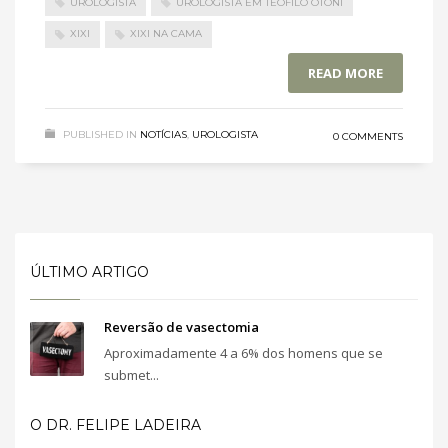
UROLOGISTA
UROLOGISTA EM TEÓFILO OTONI
XIXI
XIXI NA CAMA
READ MORE
PUBLISHED IN
NOTÍCIAS
,
UROLOGISTA
0 COMMENTS
ÚLTIMO ARTIGO
Reversão de vasectomia
Aproximadamente 4 a 6% dos homens que se
submet...
O DR. FELIPE LADEIRA