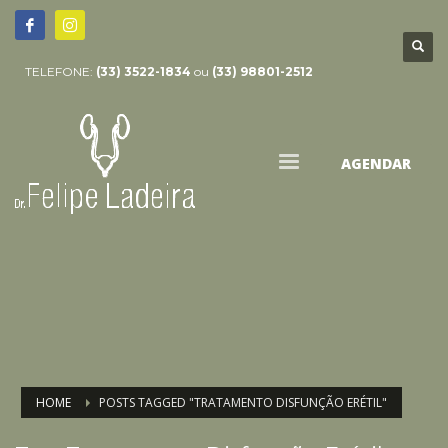
TELEFONE:
(33) 3522-1834
ou
(33) 98801-2512
AGENDAR
HOME
POSTS TAGGED "TRATAMENTO DISFUNÇÃO ERÉTIL"