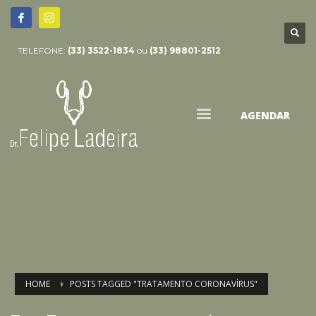
TELEFONE:
(33) 3522-1834
ou
(33) 98801-2512
AGENDAR
HOME
POSTS TAGGED "TRATAMENTO CORONAVÍRUS"