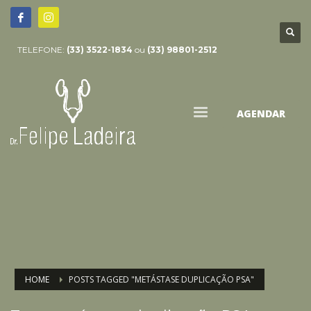
TELEFONE:
(33) 3522-1834
ou
(33) 98801-2512
AGENDAR
HOME
POSTS TAGGED "METÁSTASE DUPLICAÇÃO PSA"