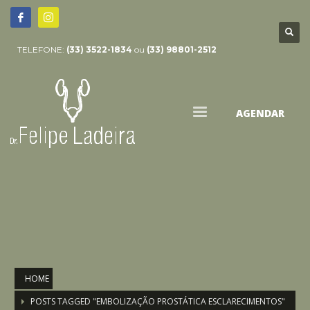
TELEFONE:
(33) 3522-1834
ou
(33) 98801-2512
AGENDAR
HOME
POSTS TAGGED "EMBOLIZAÇÃO PROSTÁTICA ESCLARECIMENTOS"