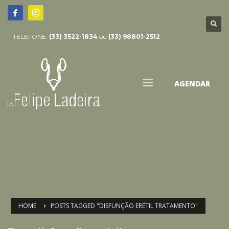
TELEFONE:
(33) 3522-1834
ou
(33) 98801-2512
AGENDAR
HOME
POSTS TAGGED "DISFUNÇÃO ERÉTIL TRATAMENTO"